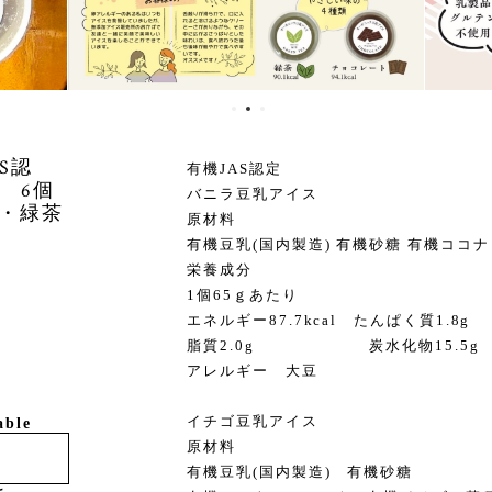
S認
有機JAS認定
 6個
バニラ豆乳アイス
個・緑茶
原材料
有機豆乳(国内製造) 有機砂糖 有機ココナ
栄養成分
1個65ｇあたり
エネルギー87.7kcal たんぱく質1.8g
脂質2.0g 炭水化物15.5g
アレルギー 大豆
イチゴ豆乳アイス
able
原材料
有機豆乳(国内製造) 有機砂糖