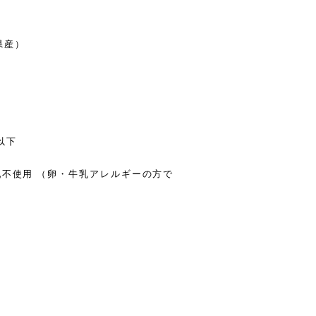
県産）
以下
乳不使用 （卵・牛乳アレルギーの方で