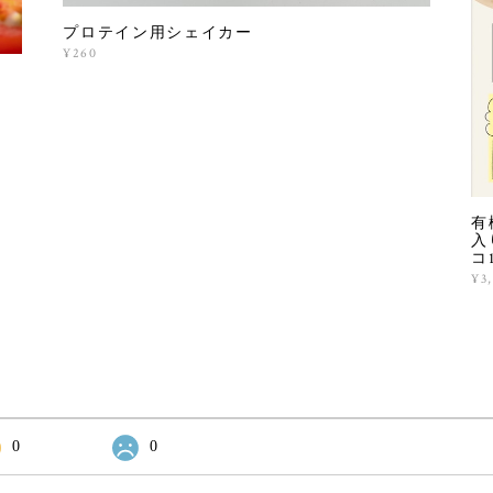
プロテイン用シェイカー
¥260
送
有
入
コ
¥3
0
0