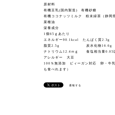
原材料
有機豆乳(国内製造) 有機砂糖
有機ココナッツミルク 粉末緑茶（静岡
菜種油
栄養成分
1個65ｇあたり
エネルギー90.1kcal たんぱく質2.3g
脂質2.5g 炭水化物16.6g
ナトリウム12.4ｍｇ 食塩相当量0.05
アレルギー 大豆
100％無添加 ビィーガン対応 卵・牛
も食べれます）
通報する