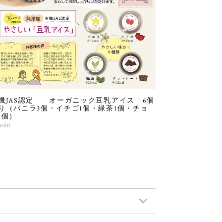
機JAS認定 オーガニック豆乳アイス 6個
り（バニラ3個・イチゴ1個・緑茶1個・チョ
1個）
,600